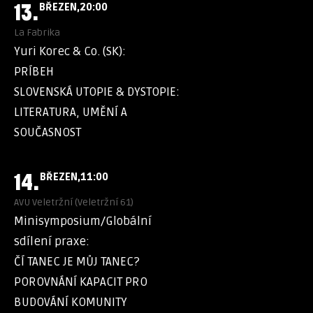
13.
BŘEZEN
20:00
La Fabrika
Yuri Korec & Co. (SK):
PRÍBEH
SLOVENSKÁ UTOPIE & DYSTOPIE:
LITERATURA, UMĚNÍ A
SOUČASNOST
14.
BŘEZEN
11:00
AVU Veletržní (Veletržní 61)
Minisymposium/Globální
sdílení praxe:
ČÍ TANEC JE MŮJ TANEC?
POROVNÁNÍ KAPACIT PRO
BUDOVÁNÍ KOMUNITY