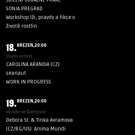
SONJA PREGRAD
Workshop lži, pravdy a fikce o
životě rostlin
18.
BŘEZEN
20:00
Studio Hrdinů
CAROLINA ARANDIA (CZ):
seanaut
WORK IN PROGRESS
19.
BŘEZEN
20:00
Venuše ve Švehlovce
Debora St. & Tinka Avramova
(CZ/BG/US): Anima Mundi