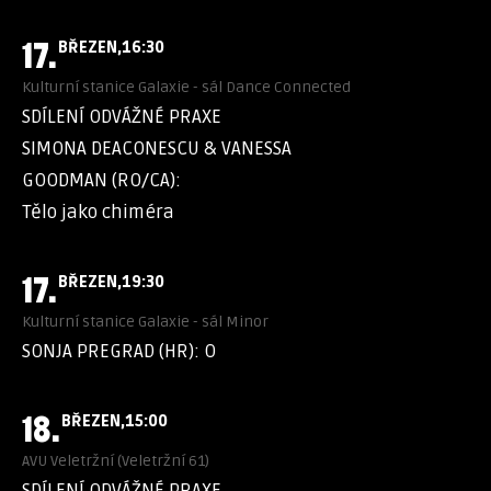
17.
BŘEZEN
16:30
Kulturní stanice Galaxie - sál Dance Connected
SDÍLENÍ ODVÁŽNÉ PRAXE
SIMONA DEACONESCU & VANESSA
GOODMAN (RO/CA):
Tělo jako chiméra
17.
BŘEZEN
19:30
Kulturní stanice Galaxie - sál Minor
SONJA PREGRAD (HR): O
18.
BŘEZEN
15:00
AVU Veletržní (Veletržní 61)
SDÍLENÍ ODVÁŽNÉ PRAXE