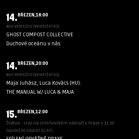
14.
BŘEZEN
18:00
AVU Veletržní (Veletržní 61)
GHOST COMPOST COLLECTIVE
Duchové oceánu v nás
14.
BŘEZEN
20:00
AVU Veletržní (Veletržní 61)
Maja Juhász, Luca Kovács (HU):
THE MANUAL W/ LUCA & MAJA
15.
BŘEZEN
12:00
Žvahov - sraz na smíchovském nádraží v Praze v 11:30
(společný odjezd 11:47)
SDÍLENÍ ODVÁŽNÉ PRAXE