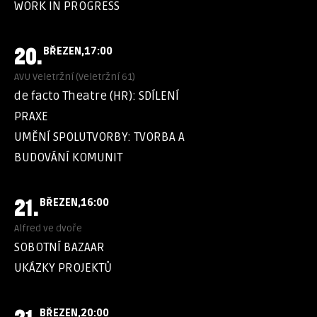
WORK IN PROGRESS
20.
BŘEZEN
17:00
AVU Veletržní (Veletržní 61)
de facto Theatre (HR): SDÍLENÍ
PRAXE
UMĚNÍ SPOLUTVORBY: TVORBA A
BUDOVÁNÍ KOMUNIT
21.
BŘEZEN
16:00
Alfred ve dvoře
SOBOTNÍ BAZAAR
UKÁZKY PROJEKTŮ
BŘEZEN
20:00