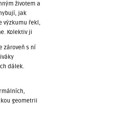
inným životem a
hybují, jak
ve výzkumu řekl,
. Kolektiv ji
e zároveň s ní
diváky
ých dálek.
ormálních,
ickou geometrii