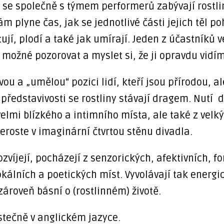
se společně s týmem performerů zabývají rostl
ám plyne čas, jak se jednotlivé části jejich těl po
tují, plodí a také jak umírají. Jeden z účastníků 
 možné pozorovat a myslet si, že ji opravdu vidíme
ou a „umělou“ pozici lidí, kteří jsou přírodou, al
V představivosti se rostliny stávají dragem. Nutí 
velmi blízkého a intimního místa, ale také z velk
roste v imaginární čtvrtou stěnu divadla.
ozvíjejí, pocházejí z senzorických, afektivních, f
okálních a poetických míst. Vyvolávají tak energ
 zároveň básní o (rostlinném) životě.
stečně v anglickém jazyce.