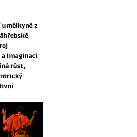
í umělkyně z
 záhřebské
roj
s a imaginaci
íná růst,
entrický
tivní