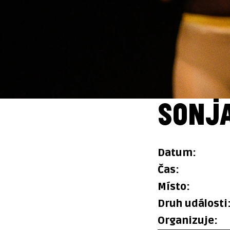
SONJA
datum:
čas:
místo:
druh události
organizuje: