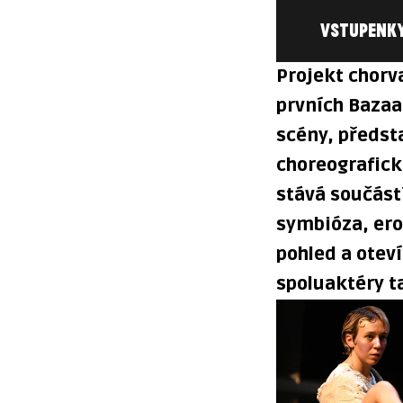
VSTUPENK
Projekt chorv
prvních Bazaa
scény, předsta
choreografick
stává součástí
symbióza, ero
pohled a oteví
spoluaktéry t