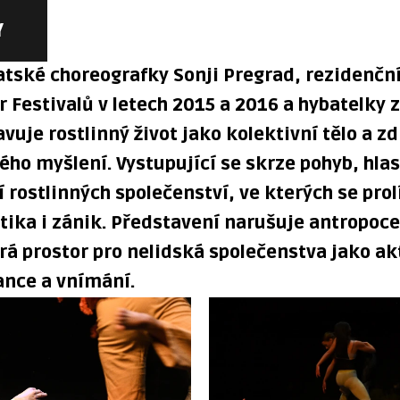
Y
atské choreografky Sonji Pregrad, rezidenčn
r Festivalů v letech 2015 a 2016 a hybatelky
vuje rostlinný život jako kolektivní tělo a zd
ého myšlení. Vystupující se skrze pohyb, hla
 rostlinných společenství, ve kterých se prol
tika i zánik. Představení narušuje antropoc
rá prostor pro nelidská společenstva jako ak
ance a vnímání.