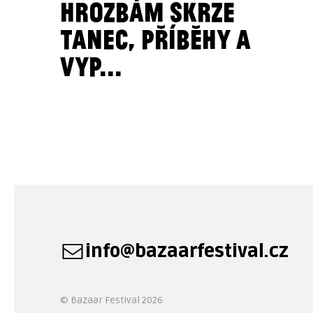
HROZBÁM SKRZE
TANEC, PŘÍBĚHY A
VYP...
info@bazaarfestival.cz
© Bazaar Festival 2026