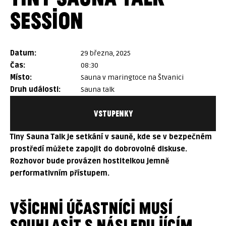
SESSION
datum:
29 března, 2025
čas:
08:30
místo:
Sauna v maringtoce na Štvanici
druh události:
Sauna talk
VSTUPENKY
Tiny Sauna Talk je setkání v sauně, kde se v bezpečném
prostředí můžete zapojit do dobrovolné diskuse.
Rozhovor bude provázen hostitelkou jemně
performativním přístupem.
VŠICHNI ÚČASTNÍCI MUSÍ
SOUHLASIT S NÁSLEDUJÍCÍM