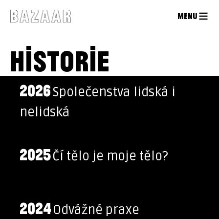
MENU
HISTORIE
2026
Společenstva lidská i
nelidská
2025
Čí tělo je moje tělo?
2024
Odvážné praxe